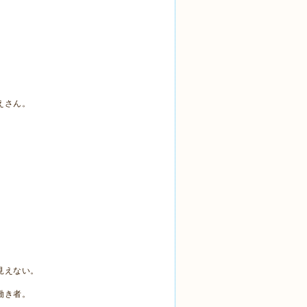
えさん。
見えない。
働き者。